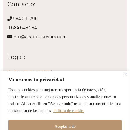
Contacto:
984 291 790
684 648 284
info@anadeguevara.com
Legal:
Política de Privacidad
Valoramos tu privacidad
Aviso Legal
Política de Cookies
Usamos cookies para mejorar su experiencia de navegación,
mostrarle anuncios o contenidos personalizados y analizar nuestro
Envíos y devoluciones
tráfico. Al hacer clic en “Aceptar todo” usted da su consentimiento a
Accesibilidad
nuestro uso de las cookies.
Política de cookies
Aceptar todo