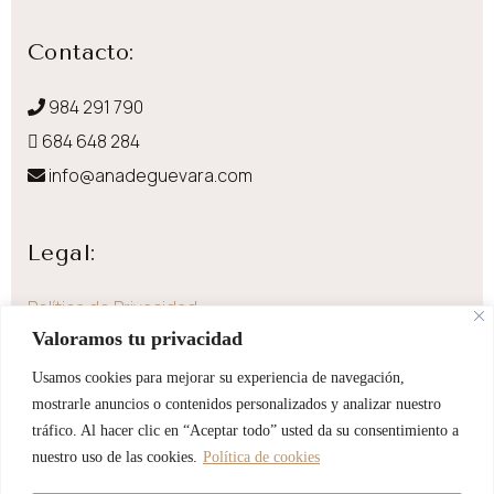
Contacto:
984 291 790
684 648 284
info@anadeguevara.com
Legal:
Política de Privacidad
Valoramos tu privacidad
Aviso Legal
Política de Cookies
Usamos cookies para mejorar su experiencia de navegación,
mostrarle anuncios o contenidos personalizados y analizar nuestro
Envíos y devoluciones
tráfico. Al hacer clic en “Aceptar todo” usted da su consentimiento a
Accesibilidad
nuestro uso de las cookies.
Política de cookies